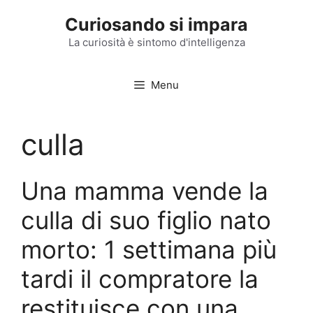
Vai
Curiosando si impara
al
contenuto
La curiosità è sintomo d'intelligenza
Menu
culla
Una mamma vende la
culla di suo figlio nato
morto: 1 settimana più
tardi il compratore la
restituisce con una