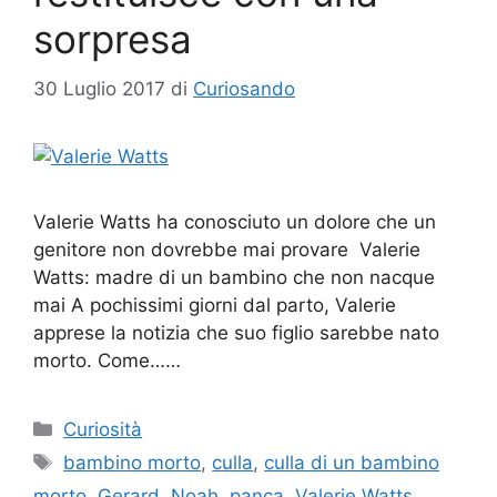
sorpresa
30 Luglio 2017
di
Curiosando
Valerie Watts ha conosciuto un dolore che un
genitore non dovrebbe mai provare Valerie
Watts: madre di un bambino che non nacque
mai A pochissimi giorni dal parto, Valerie
apprese la notizia che suo figlio sarebbe nato
morto. Come……
Categorie
Curiosità
Tag
bambino morto
,
culla
,
culla di un bambino
morto
,
Gerard
,
Noah
,
panca
,
Valerie Watts