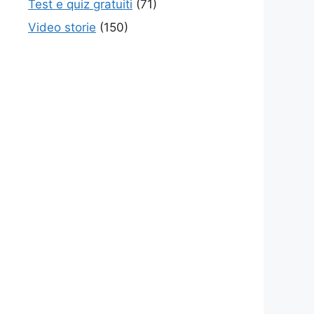
Test e quiz gratuiti
(71)
Video storie
(150)