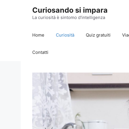
Vai
Curiosando si impara
al
contenuto
La curiosità è sintomo d'intelligenza
Home
Curiosità
Quiz gratuiti
Via
Contatti