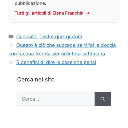
pubblicazione.
Tutti gli articoli di Elena Franchini →
Categorie
Curiosità
,
Test e quiz gratuiti
Questo è ciò che succede se ti fai la doccia
con l’acqua fredda per un’intera settimana
5 benefici di dire le cose che pensi
Cerca nel sito
Ricerca
per: