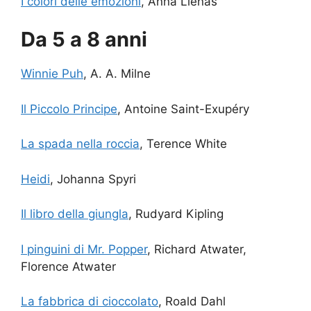
I colori delle emozioni
, Anna Llenas
Da 5 a 8 anni
Winnie Puh
, A. A. Milne
Il Piccolo Principe
, Antoine Saint-Exupéry
La spada nella roccia
, Terence White
Heidi
, Johanna Spyri
Il libro della giungla
, Rudyard Kipling
I pinguini di Mr. Popper
, Richard Atwater,
Florence Atwater
La fabbrica di cioccolato
, Roald Dahl