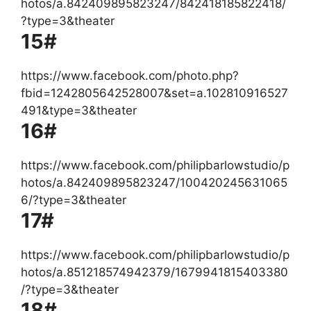
hotos/a.842409895823247/842418185822418/
?type=3&theater
15#
https://www.facebook.com/photo.php?
fbid=1242805642528007&set=a.102810916527
491&type=3&theater
16#
https://www.facebook.com/philipbarlowstudio/p
hotos/a.842409895823247/100420245631065
6/?type=3&theater
17#
https://www.facebook.com/philipbarlowstudio/p
hotos/a.851218574942379/1679941815403380
/?type=3&theater
18#