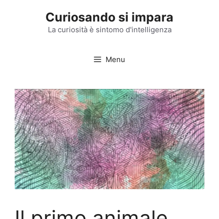
Vai
Curiosando si impara
al
contenuto
La curiosità è sintomo d'intelligenza
Menu
Il primo animale