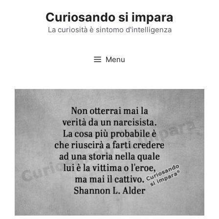
Vai
Curiosando si impara
al
contenuto
La curiosità è sintomo d'intelligenza
Menu