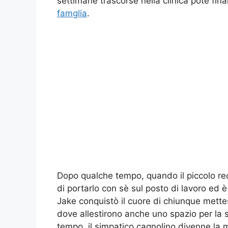
settimane trascorse nella clinica potè fi
famglia
.
Dopo qualche tempo, quando il piccolo r
di portarlo con sè sul posto di lavoro ed è 
Jake conquistò il cuore di chiunque mette
dove allestirono anche uno spazio per la
tempo, il simpatico cagnolino divenne la ma