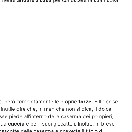
nalmente
andare a casa
per conoscere la sua nuova
ecuperò completamente le proprie
forze
, Bill decise
inutile dire che, in men che non si dica, il dolce
sse piede all’interno della caserma dei pompieri,
 sua
cuccia
e per i suoi giocattoli. Inoltre, in breve
scotte della caserma e ricevette il titolo di