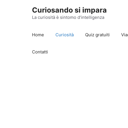
Vai
Curiosando si impara
al
contenuto
La curiosità è sintomo d'intelligenza
Home
Curiosità
Quiz gratuiti
Via
Contatti