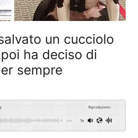
alvato un cucciolo
poi ha deciso di
per sempre
o
Riproduzioni
:
-
-:--
1x