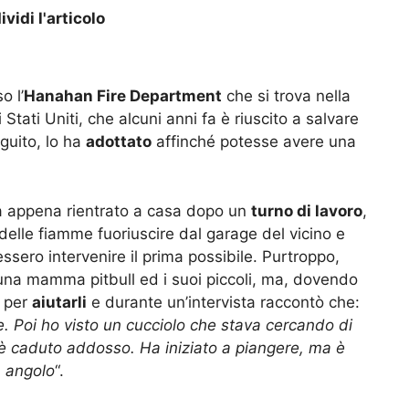
vidi l'articolo
o l’
Hanahan Fire Department
che si trova nella
Stati Uniti, che alcuni anni fa è riuscito a salvare
eguito, lo ha
adottato
affinché potesse avere una
era appena rientrato a casa dopo un
turno di lavoro
,
delle fiamme fuoriuscire dal garage del vicino e
ssero intervenire il prima possibile. Purtroppo,
i una mamma pitbull ed i suoi piccoli, ma, dovendo
a per
aiutarli
e durante un’intervista raccontò che:
re. Poi ho visto un cucciolo che stava cercando di
 è caduto addosso. Ha iniziato a piangere, ma è
un angolo
“.