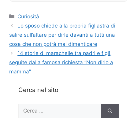
Categorie
Curiosità
Lo sposo chiede alla propria figliastra di
salire sull’altare per dirle davanti a tutti una
cosa che non potrà mai dimenticare
14 storie di marachelle tra padri e figli,
seguite dalla famosa richiesta “Non dirlo a
mamma”
Cerca nel sito
Ricerca
per: