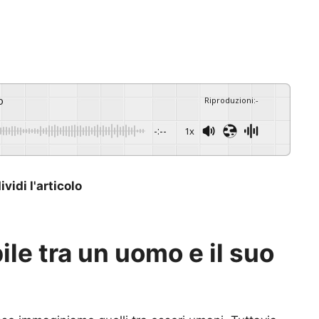
o
Riproduzioni
:
-
-:--
1x
vidi l'articolo
ile tra un uomo e il suo