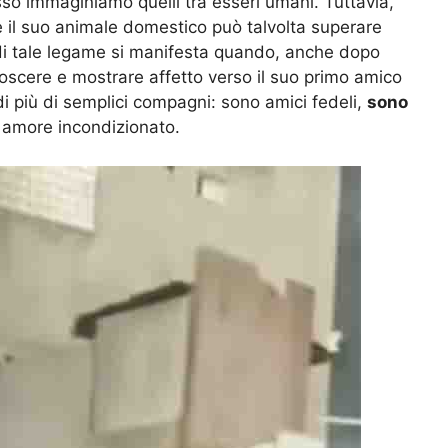
so immaginiamo quelli tra esseri umani. Tuttavia,
 il suo animale domestico può talvolta superare
à di tale legame si manifesta quando, anche dopo
oscere e mostrare affetto verso il suo primo amico
i più di semplici compagni: sono amici fedeli,
sono
 amore incondizionato.