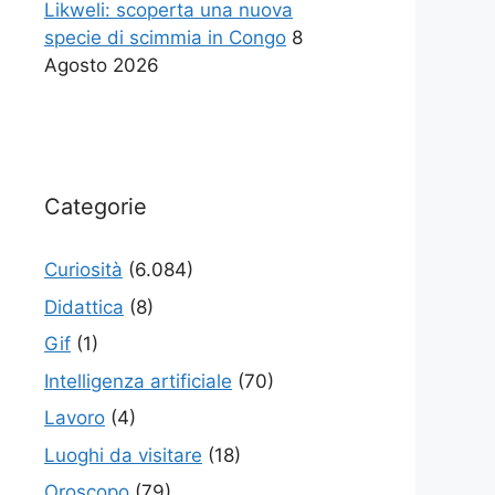
Likweli: scoperta una nuova
specie di scimmia in Congo
8
Agosto 2026
Categorie
Curiosità
(6.084)
Didattica
(8)
Gif
(1)
Intelligenza artificiale
(70)
Lavoro
(4)
Luoghi da visitare
(18)
Oroscopo
(79)