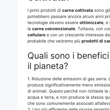
I primi prodotti di
carne coltivata
sono già 
potrebbero passare ancora alcuni anni pri
tecnologie devono essere
ottimizzate
, e
la
carne convenzionale
. Tuttavia, con co
cellulare
e con un crescente interesse dei
probabile che vedremo più
prodotti di ca
Quali sono i benefici
il pianeta?
1. Riduzione delle emissioni di gas serra: 
produce significativamente meno emissioni 
di animali. Questo perché non richiede la 
acqua e terra, e non produce la stessa qu
che sono comunemente associati all’allev
2. Uso più efficiente delle risorse terrestr