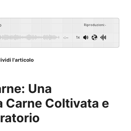
o
Riproduzioni
:
-
-:--
1x
vidi l'articolo
arne: Una
 Carne Coltivata e
ratorio