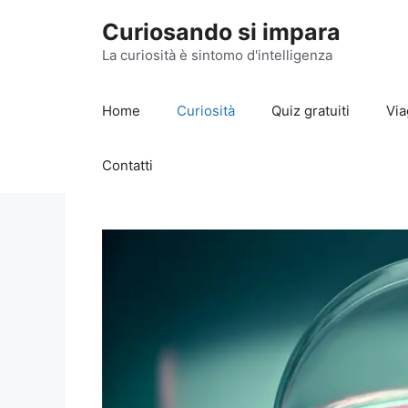
Vai
Curiosando si impara
al
contenuto
La curiosità è sintomo d'intelligenza
Home
Curiosità
Quiz gratuiti
Via
Contatti