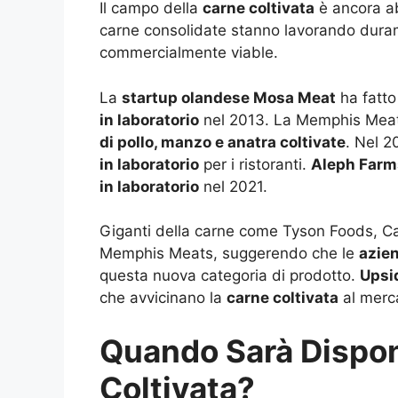
Il campo della
carne coltivata
è ancora a
carne consolidate stanno lavorando dura
commercialmente viable.
La
startup olandese Mosa Meat
ha fatto
in laboratorio
nel 2013. La Memphis Meats
di pollo, manzo e anatra coltivate
. Nel 2
in laboratorio
per i ristoranti.
Aleph Farm
in laboratorio
nel 2021.
Giganti della carne come Tyson Foods, Ca
Memphis Meats, suggerendo che le
azien
questa nuova categoria di prodotto.
Upsi
che avvicinano la
carne coltivata
al merc
Quando Sarà Dispon
Coltivata?