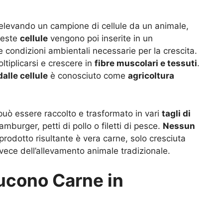
relevando un campione di cellule da un animale,
ueste
cellule
vengono poi inserite in un
le condizioni ambientali necessarie per la crescita.
oltiplicarsi e crescere in
fibre muscolari e tessuti
.
dalle cellule
è conosciuto come
agricoltura
può essere raccolto e trasformato in vari
tagli di
mburger, petti di pollo o filetti di pesce.
Nessun
 prodotto risultante è vera carne, solo cresciuta
vece dell’allevamento animale tradizionale.
ucono Carne in