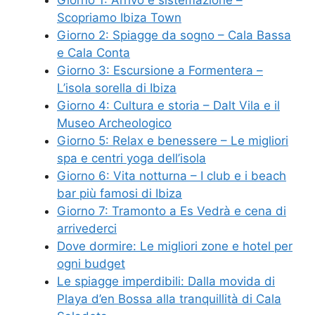
Giorno 1: Arrivo e sistemazione –
Scopriamo Ibiza Town
Giorno 2: Spiagge da sogno – Cala Bassa
e Cala Conta
Giorno 3: Escursione a Formentera –
L’isola sorella di Ibiza
Giorno 4: Cultura e storia – Dalt Vila e il
Museo Archeologico
Giorno 5: Relax e benessere – Le migliori
spa e centri yoga dell’isola
Giorno 6: Vita notturna – I club e i beach
bar più famosi di Ibiza
Giorno 7: Tramonto a Es Vedrà e cena di
arrivederci
Dove dormire: Le migliori zone e hotel per
ogni budget
Le spiagge imperdibili: Dalla movida di
Playa d’en Bossa alla tranquillità di Cala