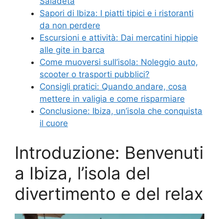
Saladeta
Sapori di Ibiza: I piatti tipici e i ristoranti
da non perdere
Escursioni e attività: Dai mercatini hippie
alle gite in barca
Come muoversi sull’isola: Noleggio auto,
scooter o trasporti pubblici?
Consigli pratici: Quando andare, cosa
mettere in valigia e come risparmiare
Conclusione: Ibiza, un’isola che conquista
il cuore
Introduzione: Benvenuti
a Ibiza, l’isola del
divertimento e del relax