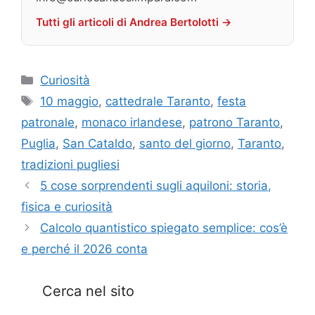
Tutti gli articoli di Andrea Bertolotti →
Categorie
Curiosità
Tag
10 maggio
,
cattedrale Taranto
,
festa
patronale
,
monaco irlandese
,
patrono Taranto
,
Puglia
,
San Cataldo
,
santo del giorno
,
Taranto
,
tradizioni pugliesi
5 cose sorprendenti sugli aquiloni: storia,
fisica e curiosità
Calcolo quantistico spiegato semplice: cos’è
e perché il 2026 conta
Cerca nel sito