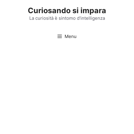
Vai
Curiosando si impara
al
contenuto
La curiosità è sintomo d'intelligenza
Menu