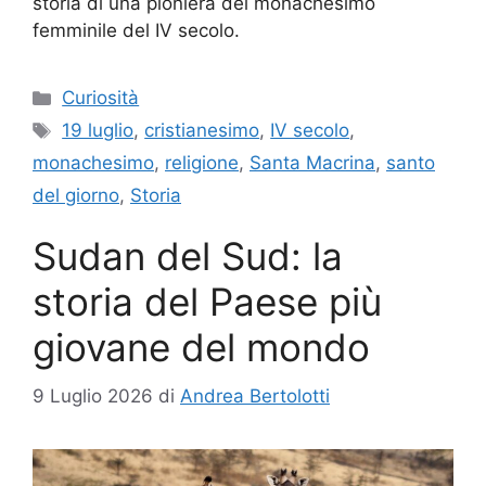
storia di una pioniera del monachesimo
femminile del IV secolo.
Categorie
Curiosità
Tag
19 luglio
,
cristianesimo
,
IV secolo
,
monachesimo
,
religione
,
Santa Macrina
,
santo
del giorno
,
Storia
Sudan del Sud: la
storia del Paese più
giovane del mondo
9 Luglio 2026
di
Andrea Bertolotti