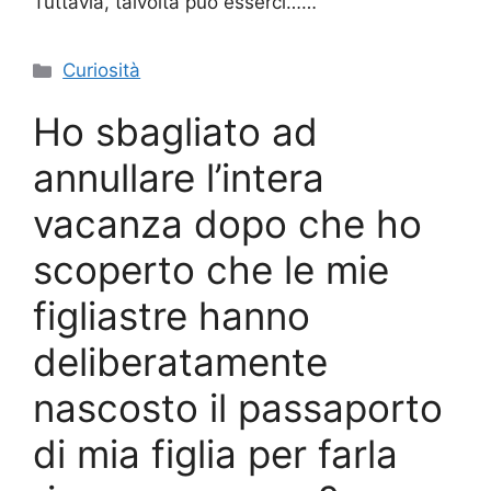
Tuttavia, talvolta può esserci……
Categorie
Curiosità
Ho sbagliato ad
annullare l’intera
vacanza dopo che ho
scoperto che le mie
figliastre hanno
deliberatamente
nascosto il passaporto
di mia figlia per farla