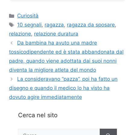
Categorie
Curiosità
Tag
10 segnali
,
ragazza
,
ragazza da sposare
,
relazione
,
relazione duratura
Da bambina ha avuto una madre
tossicodipendente ed è stata abbandonata dal
padre, quando viene adottata dai suoi nonni
diventa la migliore atleta del mondo
La consideravano “pazza”, poi ha fatto un
disegno e quando il medico lo ha visto ha
dovuto agire immediatamente
Cerca nel sito
Ricerca