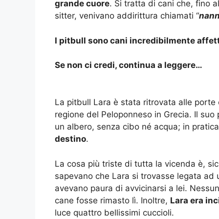
grande cuore
. Si tratta di cani che, fino 
sitter, venivano addirittura chiamati “
nann
I pitbull sono cani incredibilmente affett
Se non ci credi, continua a leggere…
La pitbull Lara è stata ritrovata alle port
regione del Peloponneso in Grecia. Il suo 
un albero, senza cibo né acqua; in pratica,
destino
.
La cosa più triste di tutta la vicenda è, si
sapevano che Lara si trovasse legata ad 
avevano paura di avvicinarsi a lei. Ness
cane fosse rimasto lì. Inoltre,
Lara era inc
luce quattro bellissimi cuccioli.