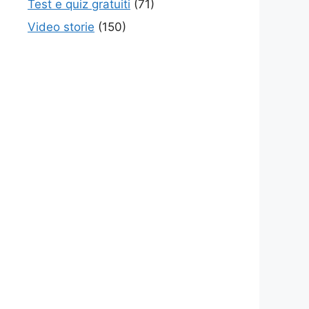
Test e quiz gratuiti
(71)
Video storie
(150)