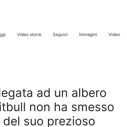
ggi
Video storie
Seguici
Immagini
Video
 legata ad un albero
pitbull non ha smesso
 del suo prezioso