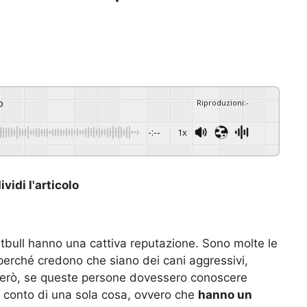
o
Riproduzioni
:
-
-:--
1x
vidi l'articolo
itbull hanno una cattiva reputazione. Sono molte le
perché credono che siano dei cani aggressivi,
 Però, se queste persone dovessero conoscere
i conto di una sola cosa, ovvero che
hanno un