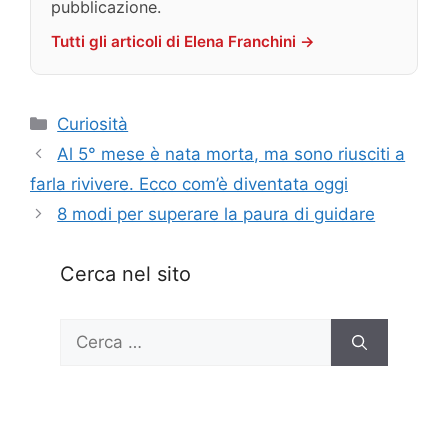
pubblicazione.
Tutti gli articoli di Elena Franchini →
Categorie
Curiosità
Al 5° mese è nata morta, ma sono riusciti a
farla rivivere. Ecco com’è diventata oggi
8 modi per superare la paura di guidare
Cerca nel sito
Ricerca
per: