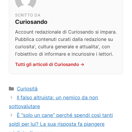
SCRITTO DA
Curiosando
Account redazionale di Curiosando si impara.
Pubblica contenuti curati dalla redazione su
curiosita', cultura generale e attualita', con
l'obiettivo di informare e incuriosire i lettori.
Tutti gli articoli di Curiosando →
Categorie
Curiosità
Il falso altruista: un nemico da non
sottovalutare
È “solo un cane” perché spendi così tanti
soldi per lui? La sua risposta fa piangere