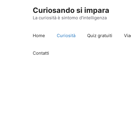
Vai
Curiosando si impara
al
contenuto
La curiosità è sintomo d'intelligenza
Home
Curiosità
Quiz gratuiti
Via
Contatti