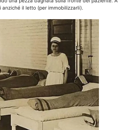
ando una pezza bagnata sulla fronte del paziente. A
anziché il letto (per immobilizzarli).