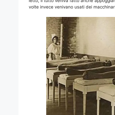
letto, il tutto veniva fatto anche appoggi
volte invece venivano usati dei macchinari 