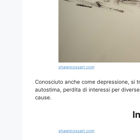
shawncossart.com
Conosciuto anche come depressione, si tr
autostima, perdita di interessi per diverse 
cause.
I
shawncossart.com