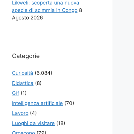
Likweli: scoperta una nuova
specie di scimmia in Congo
8
Agosto 2026
Categorie
Curiosità
(6.084)
Didattica
(8)
Gif
(1)
Intelligenza artificiale
(70)
Lavoro
(4)
Luoghi da visitare
(18)
Oroscopo
(79)