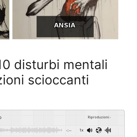
10 disturbi mentali
zioni scioccanti
o
Riproduzioni
:
-
-:--
1x