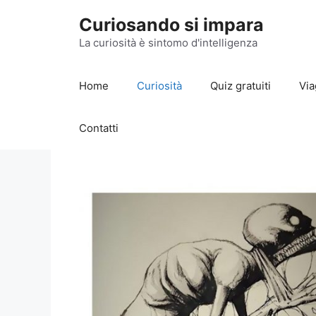
Vai
Curiosando si impara
al
contenuto
La curiosità è sintomo d'intelligenza
Home
Curiosità
Quiz gratuiti
Via
Contatti