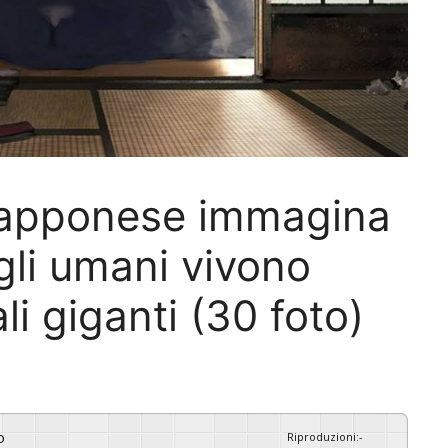
giapponese immagina
gli umani vivono
i giganti (30 foto)
o
Riproduzioni
:
-