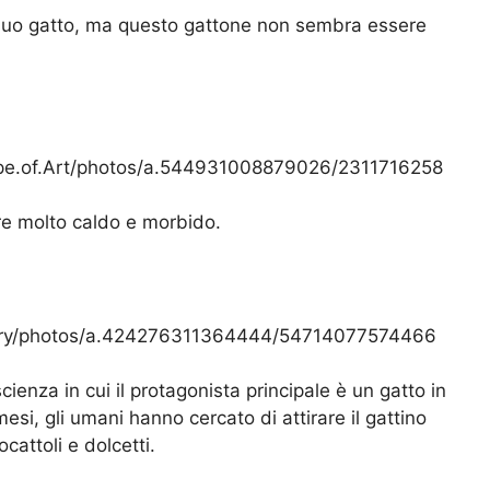
 suo gatto, ma questo gattone non sembra essere
ype.of.Art/photos/a.544931008879026/2311716258
re molto caldo e morbido.
llery/photos/a.424276311364444/54714077574466
ienza in cui il protagonista principale è un gatto in
si, gli umani hanno cercato di attirare il gattino
cattoli e dolcetti.