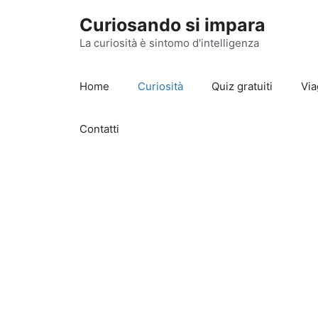
Vai
Curiosando si impara
al
contenuto
La curiosità è sintomo d'intelligenza
Home
Curiosità
Quiz gratuiti
Via
Contatti