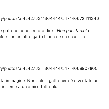
llery/photos/a.424276311364444/547140672411340
me gattone nero sembra dire:
“Non puoi farcela
ide con un altro gatto bianco e un uccellino
llery/photos/a.424276311364444/54714068907800
ta immagine. Non solo il gatto nero è diventato un
lo insieme a un amico tutto blu.