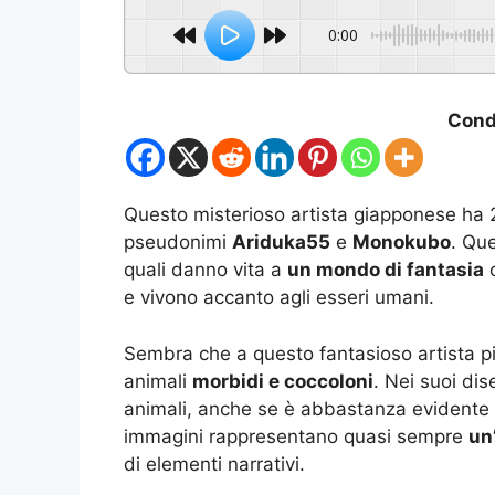
0:00
Condi
Questo misterioso artista giapponese ha 2
pseudonimi
Ariduka55
e
Monokubo
. Que
quali danno vita a
un mondo di fantasia
c
e vivono accanto agli esseri umani.
Sembra che a questo fantasioso artista pia
animali
morbidi e coccoloni
. Nei suoi dis
animali, anche se è abbastanza evidente ch
immagini rappresentano quasi sempre
un
di elementi narrativi.