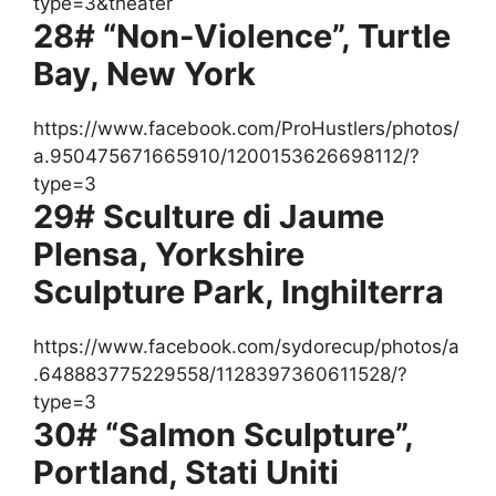
type=3&theater
28# “Non-Violence”, Turtle
Bay, New York
https://www.facebook.com/ProHustlers/photos/
a.950475671665910/1200153626698112/?
type=3
29# Sculture di Jaume
Plensa, Yorkshire
Sculpture Park, Inghilterra
https://www.facebook.com/sydorecup/photos/a
.648883775229558/1128397360611528/?
type=3
30# “Salmon Sculpture”,
Portland, Stati Uniti