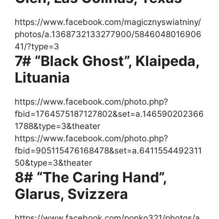
https://www.facebook.com/magicznyswiatniny/
photos/a.1368732133277900/5846048016906
41/?type=3
7# “Black Ghost”, Klaipeda,
Lituania
https://www.facebook.com/photo.php?
fbid=1764575187127802&set=a.146590202366
1788&type=3&theater
https://www.facebook.com/photo.php?
fbid=905115476168478&set=a.6411554492311
50&type=3&theater
8# “The Caring Hand”,
Glarus, Svizzera
https://www.facebook.com/ponko321/photos/a.