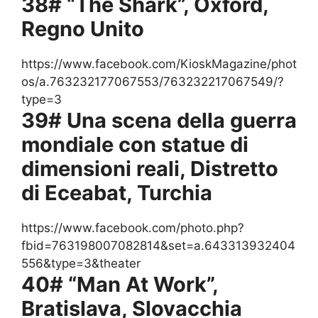
38# “The Shark”, Oxford,
Regno Unito
https://www.facebook.com/KioskMagazine/phot
os/a.763232177067553/763232217067549/?
type=3
39# Una scena della guerra
mondiale con statue di
dimensioni reali, Distretto
di Eceabat, Turchia
https://www.facebook.com/photo.php?
fbid=763198007082814&set=a.643313932404
556&type=3&theater
40# “Man At Work”,
Bratislava, Slovacchia