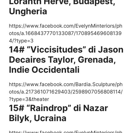
Loránth Hervé, Budapest,
Ungheria
https://www.facebook.com/EvelynMinteriors/ph
otos/a.1668437770133087/170895469608139
4/?type=3
14# “Viccisitudes” di Jason
Decaires Taylor, Grenada,
Indie Occidentali
https://www.facebook.com/Bardia.Sculpture/ph
otos/a.217361071629403/2598907056808114/
?type=3&theater
15# “Raindrop” di Nazar
Bilyk, Ucraina
https://www.facebook.com/EvelynMinteriors/ph