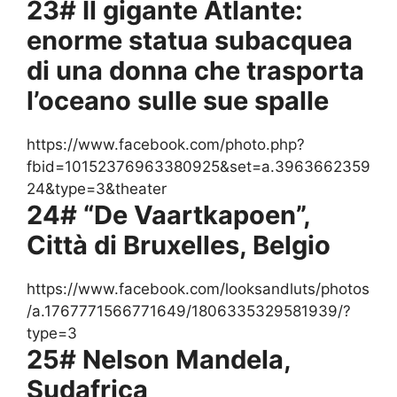
23# Il gigante Atlante:
enorme statua subacquea
di una donna che trasporta
l’oceano sulle sue spalle
https://www.facebook.com/photo.php?
fbid=10152376963380925&set=a.3963662359
24&type=3&theater
24# “De Vaartkapoen”,
Città di Bruxelles, Belgio
https://www.facebook.com/looksandluts/photos
/a.1767771566771649/1806335329581939/?
type=3
25# Nelson Mandela,
Sudafrica