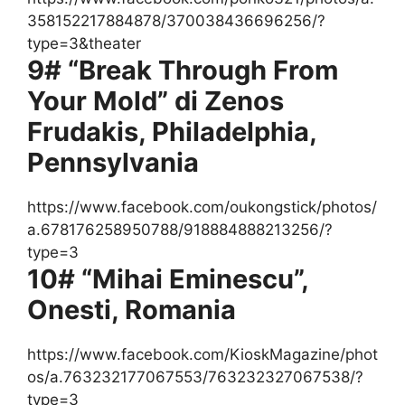
358152217884878/370038436696256/?
type=3&theater
9# “Break Through From
Your Mold” di Zenos
Frudakis, Philadelphia,
Pennsylvania
https://www.facebook.com/oukongstick/photos/
a.678176258950788/918884888213256/?
type=3
10# “Mihai Eminescu”,
Onesti, Romania
https://www.facebook.com/KioskMagazine/phot
os/a.763232177067553/763232327067538/?
type=3