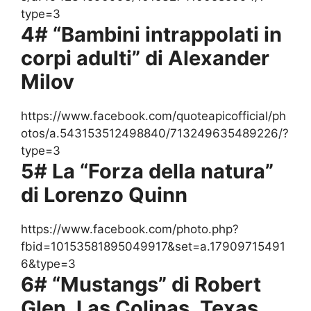
type=3
4# “Bambini intrappolati in
corpi adulti” di Alexander
Milov
https://www.facebook.com/quoteapicofficial/ph
otos/a.543153512498840/713249635489226/?
type=3
5# La “Forza della natura”
di Lorenzo Quinn
https://www.facebook.com/photo.php?
fbid=10153581895049917&set=a.17909715491
6&type=3
6# “Mustangs” di Robert
Glen, Las Colinas, Texas