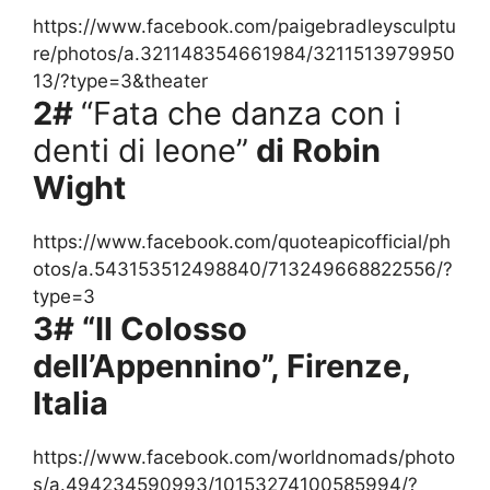
https://www.facebook.com/paigebradleysculptu
re/photos/a.321148354661984/3211513979950
13/?type=3&theater
2#
“Fata che danza con i
denti di leone”
di Robin
Wight
https://www.facebook.com/quoteapicofficial/ph
otos/a.543153512498840/713249668822556/?
type=3
3# “Il Colosso
dell’Appennino”, Firenze,
Italia
https://www.facebook.com/worldnomads/photo
s/a.494234590993/10153274100585994/?