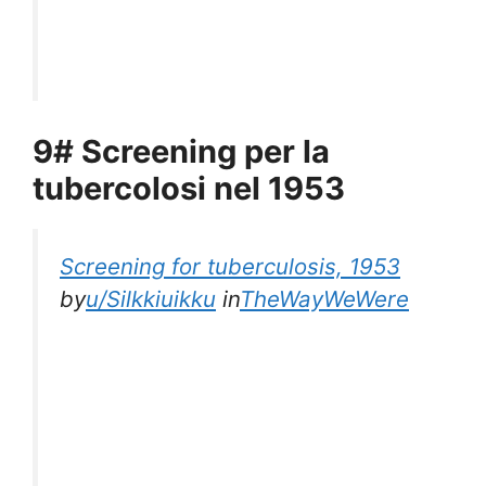
9# Screening per la
tubercolosi nel 1953
Screening for tuberculosis, 1953
by
u/Silkkiuikku
in
TheWayWeWere