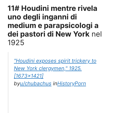
11# Houdini mentre rivela
uno degli inganni di
medium e parapsicologi a
dei pastori di New York
nel
1925
"Houdini exposes spirit trickery to
New York clergymen," 1925.
[1673×1421]
by
u/chubachus
in
HistoryPorn