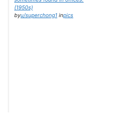
(1950s)
by
u/superchong1
in
pics