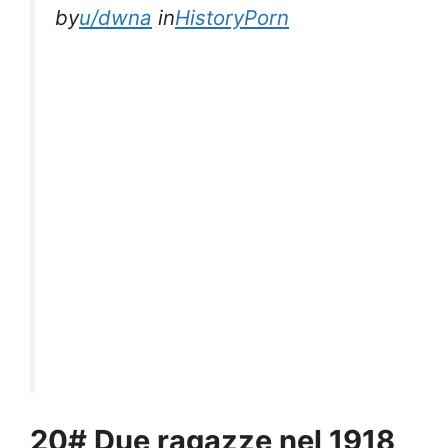
by
u/dwna
in
HistoryPorn
20# Due ragazze nel 1918