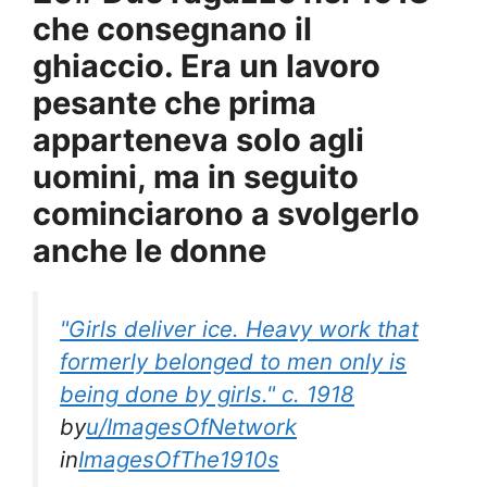
che consegnano il
ghiaccio. Era un lavoro
pesante che prima
apparteneva solo agli
uomini, ma in seguito
cominciarono a svolgerlo
anche le donne
"Girls deliver ice. Heavy work that
formerly belonged to men only is
being done by girls." c. 1918
by
u/ImagesOfNetwork
in
ImagesOfThe1910s