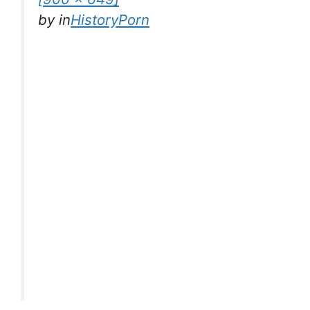
by
in
HistoryPorn