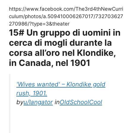
https://www.facebook.com/The3rd4thNewCurri
culum/photos/a.509410006267017/732703627
270986/?type=3&theater
15# Un gruppo di uomini in
cerca di mogli durante la
corsa all’oro nel Klondike,
in Canada, nel 1901
'Wives wanted' – Klondike gold
rush, 1901.
by
u/Iangator
in
OldSchoolCool