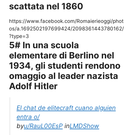
scattata nel 1860
https://www.facebook.com/Romaierieoggi/phot
os/a.1692502197699424/2098361443780162/
?type=3
5# In una scuola
elementare di Berlino nel
1934, gli studenti rendono
omaggio al leader nazista
Adolf Hitler
El chat de elitecraft cuano alguien
entra o/
by
u/RauL00EsP
in
LMDShow