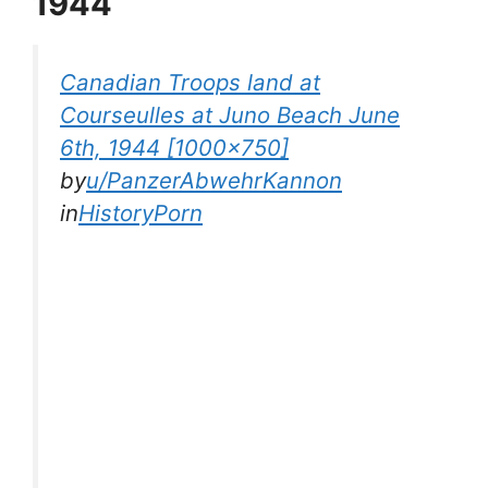
1944
Canadian Troops land at
Courseulles at Juno Beach June
6th, 1944 [1000×750]
by
u/PanzerAbwehrKannon
in
HistoryPorn