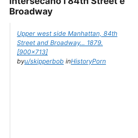
intersecano l’84th Street e
Broadway
Upper west side Manhattan, 84th
Street and Broadway… 1879.
[900×713]
by
u/skipperbob
in
HistoryPorn