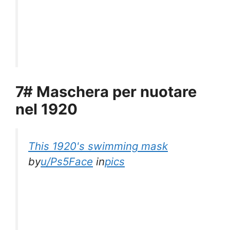
7# Maschera per nuotare
nel 1920
This 1920's swimming mask
by
u/Ps5Face
in
pics