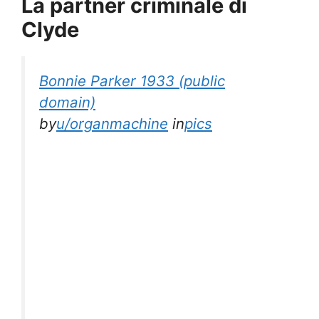
La partner criminale di
Clyde
Bonnie Parker 1933 (public
domain)
by
u/organmachine
in
pics