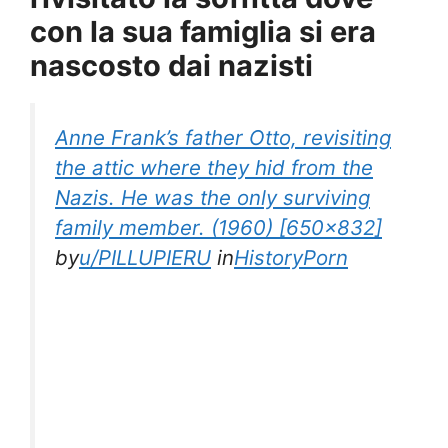
con la sua famiglia si era
nascosto dai nazisti
Anne Frank’s father Otto, revisiting
the attic where they hid from the
Nazis. He was the only surviving
family member. (1960) [650×832]
by
u/PILLUPIERU
in
HistoryPorn