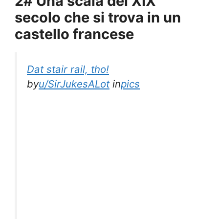
2# Una scala del XIX
secolo che si trova in un
castello francese
Dat stair rail, tho!
by
u/SirJukesALot
in
pics