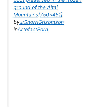
ground of the Altai
Mountains[750×451]
by
u/SnorriGrisomson
in
ArtefactPorn