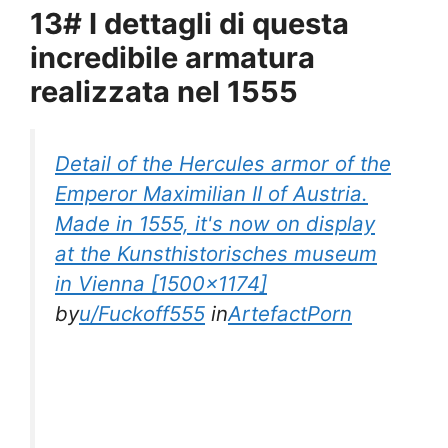
13# I dettagli di questa
incredibile armatura
realizzata nel 1555
Detail of the Hercules armor of the
Emperor Maximilian II of Austria.
Made in 1555, it's now on display
at the Kunsthistorisches museum
in Vienna [1500×1174]
by
u/Fuckoff555
in
ArtefactPorn