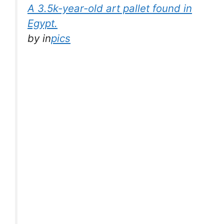
A 3.5k-year-old art pallet found in
Egypt.
by
in
pics