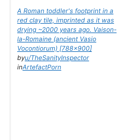
A Roman toddler's footprint in a
red clay tile, imprinted as it was
drying ~2000 years ago. Vaison-
la-Romaine (ancient Vasio
Vocontiorum) [788×900]
by
u/TheSanityInspector
in
ArtefactPorn