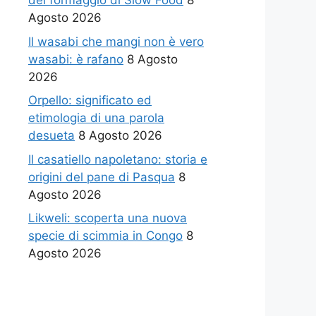
del formaggio di Slow Food
8
Agosto 2026
Il wasabi che mangi non è vero
wasabi: è rafano
8 Agosto
2026
Orpello: significato ed
etimologia di una parola
desueta
8 Agosto 2026
Il casatiello napoletano: storia e
origini del pane di Pasqua
8
Agosto 2026
Likweli: scoperta una nuova
specie di scimmia in Congo
8
Agosto 2026