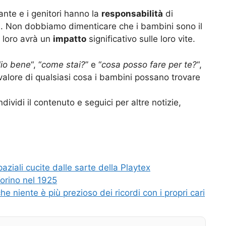
ante e i genitori hanno la
responsabilità
di
one. Non dobbiamo dimenticare che i bambini sono il
 loro avrà un
impatto
significativo sulle loro vite.
lio bene
“, “
come stai?
” e “
cosa posso fare per te?
“,
valore di qualsiasi cosa i bambini possano trovare
dividi il contenuto e seguici per altre notizie,
.
paziali cucite dalle sarte della Playtex
Torino nel 1925
 niente è più prezioso dei ricordi con i propri cari