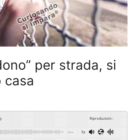
rdono” per strada, si
o casa
o
Riproduzioni
:
-
-:--
1x