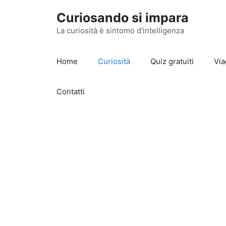
Vai
Curiosando si impara
al
contenuto
La curiosità è sintomo d'intelligenza
Home
Curiosità
Quiz gratuiti
Via
Contatti