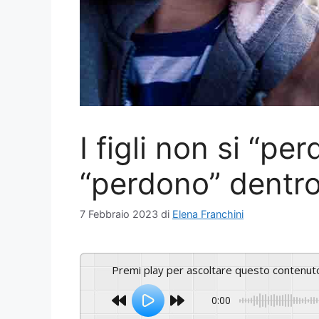
I figli non si “pe
“perdono” dentr
7 Febbraio 2023
di
Elena Franchini
Premi play per ascoltare questo contenut
0:00