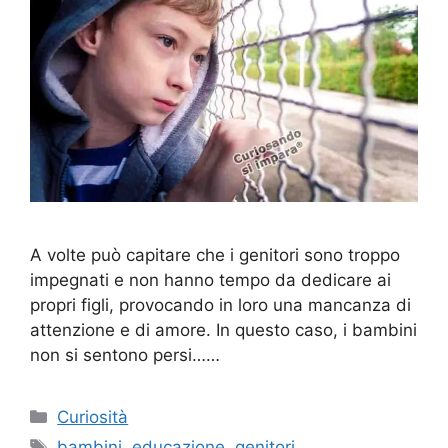
A volte può capitare che i genitori sono troppo
impegnati e non hanno tempo da dedicare ai
propri figli, provocando in loro una mancanza di
attenzione e di amore. In questo caso, i bambini
non si sentono persi……
Categorie
Curiosità
Tag
bambini
,
educazione
,
genitori