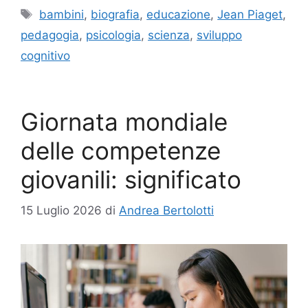
Tag
bambini
,
biografia
,
educazione
,
Jean Piaget
,
pedagogia
,
psicologia
,
scienza
,
sviluppo
cognitivo
Giornata mondiale
delle competenze
giovanili: significato
15 Luglio 2026
di
Andrea Bertolotti