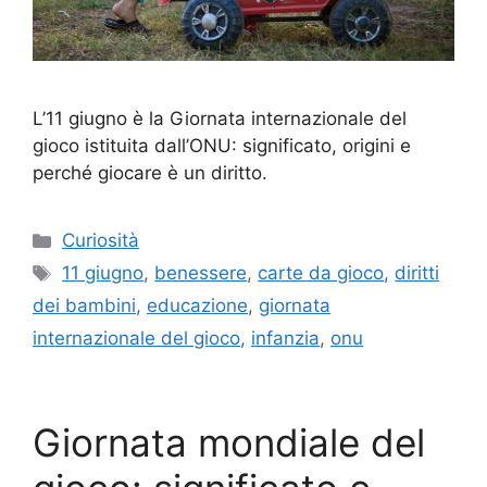
L’11 giugno è la Giornata internazionale del
gioco istituita dall’ONU: significato, origini e
perché giocare è un diritto.
Categorie
Curiosità
Tag
11 giugno
,
benessere
,
carte da gioco
,
diritti
dei bambini
,
educazione
,
giornata
internazionale del gioco
,
infanzia
,
onu
Giornata mondiale del