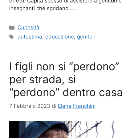
effetti. Capita spesso di assistere a genitori e
insegnanti che sgridano……
Categorie
Curiosità
Tag
autostima
,
educazione
,
genitori
I figli non si “perdono”
per strada, si
“perdono” dentro casa
7 Febbraio 2023
di
Elena Franchini