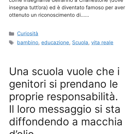
come insegnante dell’anno a Charlestone (dove
insegna tutt’ora) ed è diventato famoso per aver
ottenuto un riconoscimento di……
Categorie
Curiosità
Tag
bambino
,
educazione
,
Scuola
,
vita reale
Una scuola vuole che i
genitori si prendano le
proprie responsabilità.
Il loro messaggio si sta
diffondendo a macchia