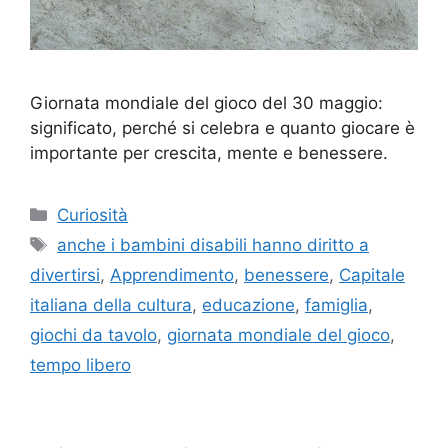
Giornata mondiale del gioco del 30 maggio:
significato, perché si celebra e quanto giocare è
importante per crescita, mente e benessere.
Categorie
Curiosità
Tag
anche i bambini disabili hanno diritto a
divertirsi
,
Apprendimento
,
benessere
,
Capitale
italiana della cultura
,
educazione
,
famiglia
,
giochi da tavolo
,
giornata mondiale del gioco
,
tempo libero