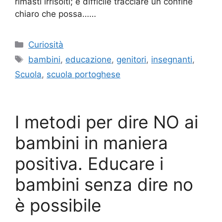
rimasti irrisolti; è difficile tracciare un confine
chiaro che possa……
Categorie
Curiosità
Tag
bambini
,
educazione
,
genitori
,
insegnanti
,
Scuola
,
scuola portoghese
I metodi per dire NO ai
bambini in maniera
positiva. Educare i
bambini senza dire no
è possibile