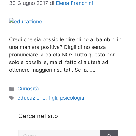
30 Giugno 2017
di
Elena Franchini
Credi che sia possibile dire di no ai bambini in
una maniera positiva? Dirgli di no senza
pronunciare la parola NO? Tutto questo non
solo è possibile, ma di fatto ci aiuterà ad
ottenere maggiori risultati. Se la……
Categorie
Curiosità
Tag
educazione
,
figli
,
psicologia
Cerca nel sito
Ricerca