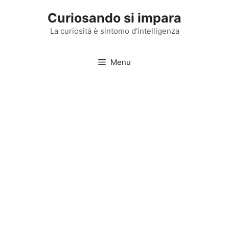
Vai
Curiosando si impara
al
contenuto
La curiosità è sintomo d'intelligenza
Menu