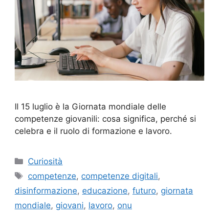
Il 15 luglio è la Giornata mondiale delle
competenze giovanili: cosa significa, perché si
celebra e il ruolo di formazione e lavoro.
Categorie
Curiosità
Tag
competenze
,
competenze digitali
,
disinformazione
,
educazione
,
futuro
,
giornata
mondiale
,
giovani
,
lavoro
,
onu