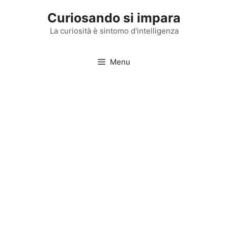
Vai
Curiosando si impara
al
contenuto
La curiosità è sintomo d'intelligenza
Menu