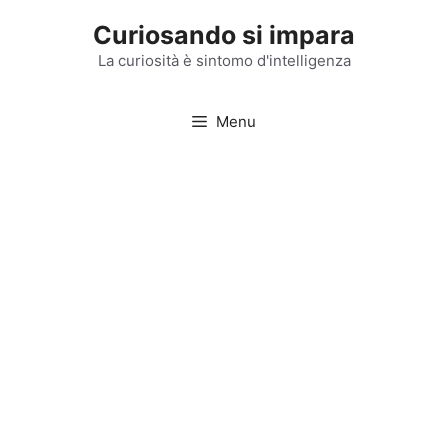
Vai
Curiosando si impara
al
contenuto
La curiosità è sintomo d'intelligenza
Menu