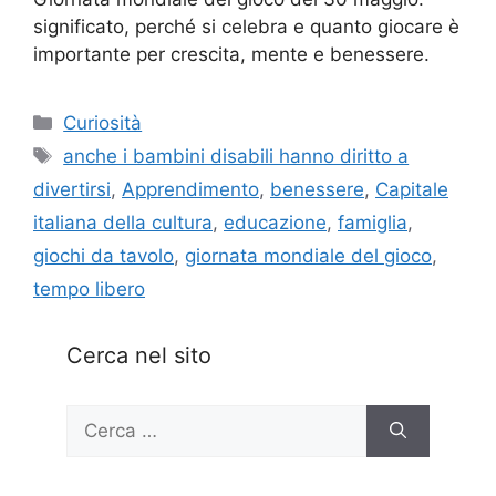
significato, perché si celebra e quanto giocare è
importante per crescita, mente e benessere.
Categorie
Curiosità
Tag
anche i bambini disabili hanno diritto a
divertirsi
,
Apprendimento
,
benessere
,
Capitale
italiana della cultura
,
educazione
,
famiglia
,
giochi da tavolo
,
giornata mondiale del gioco
,
tempo libero
Cerca nel sito
Ricerca
per: