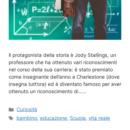
Il protagonista della storia è Jody Stallings, un
professore che ha ottenuto vari riconoscimenti
nel corso della sua carriera: è stato premiato
come insegnante dell’anno a Charlestone (dove
insegna tutt’ora) ed è diventato famoso per aver
ottenuto un riconoscimento di……
Categorie
Curiosità
Tag
bambino
,
educazione
,
Scuola
,
vita reale