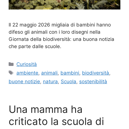
Il 22 maggio 2026 migliaia di bambini hanno
difeso gli animali con i loro disegni nella
Giornata della biodiversità: una buona notizia
che parte dalle scuole.
Categorie
Curiosità
Tag
ambiente
,
animali
,
bambini
,
biodiversità
,
buone notizie
,
natura
,
Scuola
,
sostenibilità
Una mamma ha
criticato la scuola di