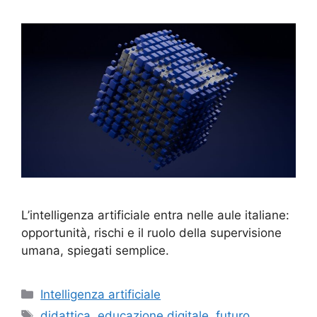
L’intelligenza artificiale entra nelle aule italiane:
opportunità, rischi e il ruolo della supervisione
umana, spiegati semplice.
Categorie
Intelligenza artificiale
Tag
didattica
,
educazione digitale
,
futuro
,