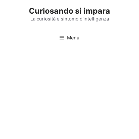
Vai
Curiosando si impara
al
contenuto
La curiosità è sintomo d'intelligenza
Menu