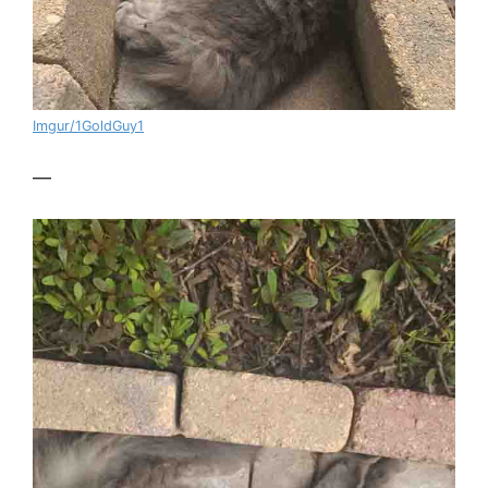
Imgur/1GoldGuy1
—