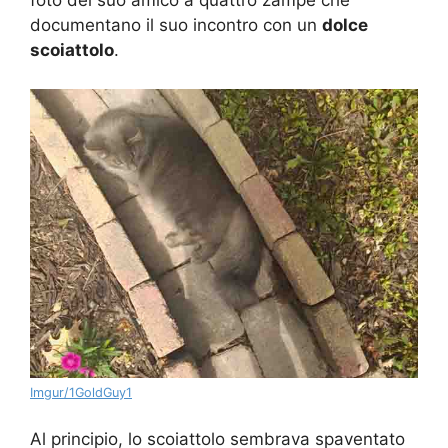
foto del suo amico a quattro zampe che
documentano il suo incontro con un
dolce
scoiattolo
.
Imgur/1GoldGuy1
Al principio, lo scoiattolo sembrava spaventato