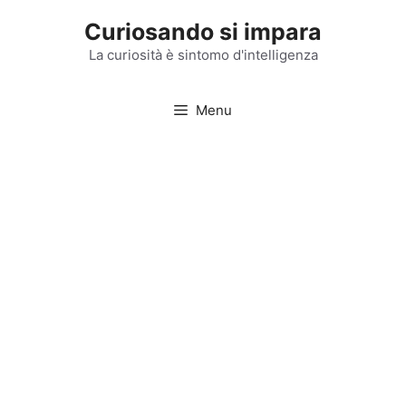
Vai
Curiosando si impara
al
contenuto
La curiosità è sintomo d'intelligenza
Menu