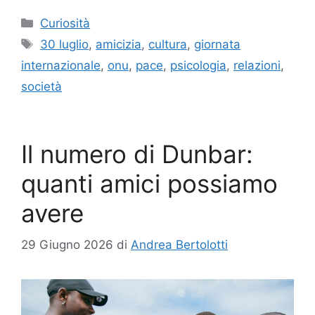
Categorie
Curiosità
Tag
30 luglio
,
amicizia
,
cultura
,
giornata
internazionale
,
onu
,
pace
,
psicologia
,
relazioni
,
società
Il numero di Dunbar:
quanti amici possiamo
avere
29 Giugno 2026
di
Andrea Bertolotti