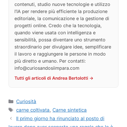
contenuti, studio nuove tecnologie e utilizzo
l’IA per rendere più efficiente la produzione
editoriale, la comunicazione e la gestione di
progetti online. Credo che la tecnologia,
quando viene usata con intelligenza e
sensibilità, possa diventare uno strumento
straordinario per divulgare idee, semplificare
il lavoro e raggiungere le persone in modo
più diretto e umano. Per contatti:
info@curiosandosiimpara.com
Tutti gli articoli di Andrea Bertolotti →
Categorie
Curiosità
Tag
carne coltivata
,
Carne sintetica
Il primo giorno ha rinunciato al posto di
lavoro dopo aver scoperto una regola che le è