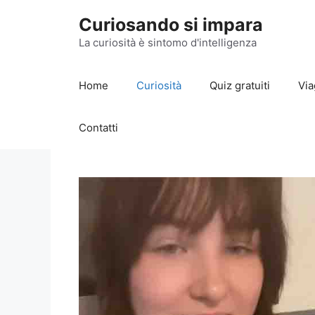
Vai
Curiosando si impara
al
contenuto
La curiosità è sintomo d'intelligenza
Home
Curiosità
Quiz gratuiti
Via
Contatti