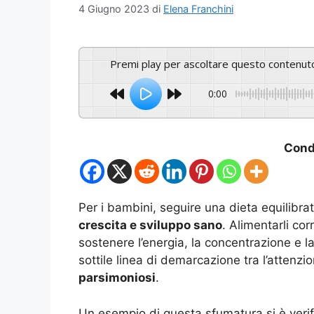
4 Giugno 2023
di
Elena Franchini
Premi play per ascoltare questo contenut
0:00
Condi
Per i bambini, seguire una dieta equilibra
crescita e sviluppo sano
. Alimentarli cor
sostenere l’energia, la concentrazione e la
sottile linea di demarcazione tra l’attenzio
parsimoniosi
.
Un esempio di questa sfumatura si è veri