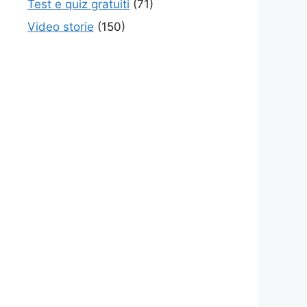
Test e quiz gratuiti
(71)
Video storie
(150)