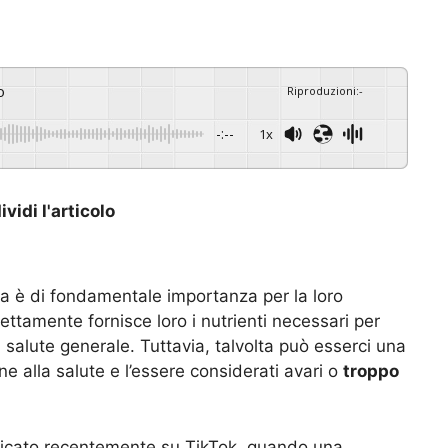
o
Riproduzioni
:
-
-:--
1x
vidi l'articolo
ta è di fondamentale importanza per la loro
rettamente fornisce loro i nutrienti necessari per
 salute generale. Tuttavia, talvolta può esserci una
ne alla salute e l’essere considerati avari o
troppo
ficato recentemente su TikTok, quando una