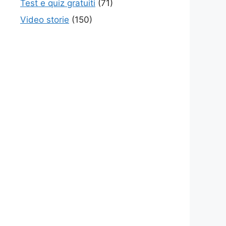
Test e quiz gratuiti
(71)
Video storie
(150)