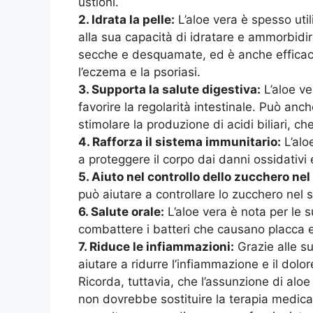
ustioni.
2. Idrata la pelle:
L’aloe vera è spesso utili
alla sua capacità di idratare e ammorbidire 
secche e desquamate, ed è anche efficace 
l’eczema e la psoriasi.
3. Supporta la salute digestiva:
L’aloe ve
favorire la regolarità intestinale. Può anch
stimolare la produzione di acidi biliari, c
4. Rafforza il sistema immunitario:
L’alo
a proteggere il corpo dai danni ossidativi 
5. Aiuto nel controllo dello zucchero ne
può aiutare a controllare lo zucchero nel 
6. Salute orale:
L’aloe vera è nota per le 
combattere i batteri che causano placca e
7. Riduce le infiammazioni:
Grazie alle su
aiutare a ridurre l’infiammazione e il dolo
Ricorda, tuttavia, che l’assunzione di aloe
non dovrebbe sostituire la terapia medica t