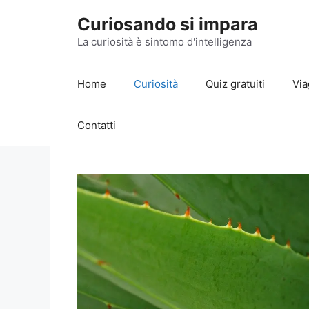
Vai
Curiosando si impara
al
contenuto
La curiosità è sintomo d'intelligenza
Home
Curiosità
Quiz gratuiti
Via
Contatti