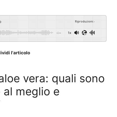
o
Riproduzioni
:
-
-:--
1x
vidi l'articolo
’aloe vera: quali sono
 al meglio e
i