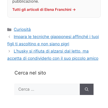
pubblicazione.
Tutti gli articoli di Elena Franchini →
Categorie
Curiosità
Impara le tecniche giapponesi affinché i tuoi
figli ti ascoltino e non siano pigri
L’husky si rifiuta di alzarsi dal letto, ma
accetta di condividerlo con il suo piccolo amico
Cerca nel sito
Ricerca
per: