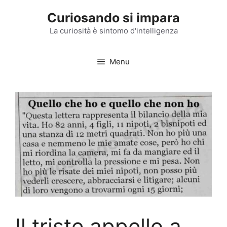
Vai
Curiosando si impara
al
contenuto
La curiosità è sintomo d'intelligenza
Menu
Il triste appello a