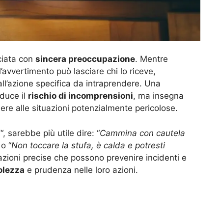
ciata con
sincera preoccupazione
. Mentre
’avvertimento può lasciare chi lo riceve,
ll’azione specifica da intraprendere. Una
iduce il
rischio di incomprensioni
, ma insegna
re alle situazioni potenzialmente pericolose.
!
“, sarebbe più utile dire: “
Cammina con cautela
 o “
Non toccare la stufa, è calda e potresti
azioni precise che possono prevenire incidenti e
olezza
e prudenza nelle loro azioni.