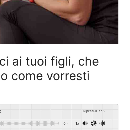
i ai tuoi figli, che
 come vorresti
o
Riproduzioni
:
-
-:--
1x