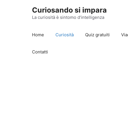
Vai
Curiosando si impara
al
contenuto
La curiosità è sintomo d'intelligenza
Home
Curiosità
Quiz gratuiti
Via
Contatti