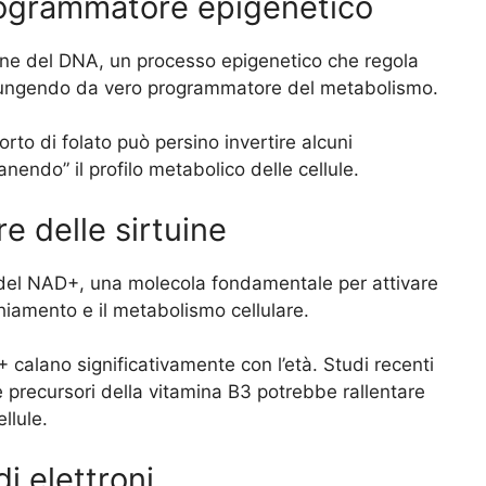
 programmatore epigenetico
zione del DNA, un processo epigenetico che regola
i, fungendo da vero programmatore del metabolismo.
rto di folato può persino invertire alcuni
nendo” il profilo metabolico delle cellule.
re delle sirtuine
e del NAD+, una molecola fondamentale per attivare
chiamento e il metabolismo cellulare.
D+ calano significativamente con l’età. Studi recenti
 precursori della vitamina B3 potrebbe rallentare
llule.
di elettroni