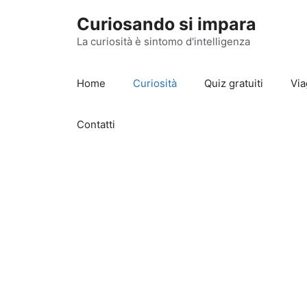
Vai
Curiosando si impara
al
contenuto
La curiosità è sintomo d'intelligenza
Home
Curiosità
Quiz gratuiti
Via
Contatti