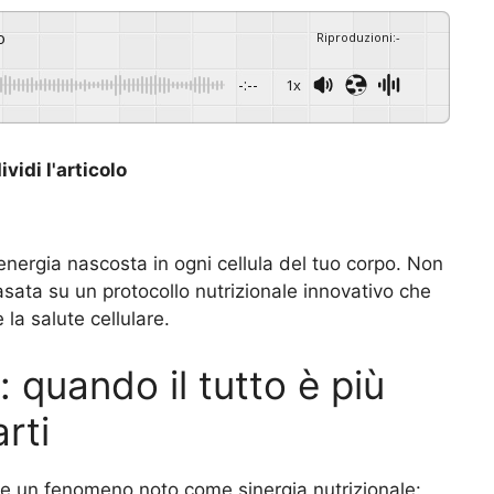
o
Riproduzioni
:
-
-:--
1x
vidi l'articolo
’energia nascosta in ogni cellula del tuo corpo. Non
sata su un protocollo nutrizionale innovativo che
la salute cellulare.
: quando il tutto è più
rti
te un fenomeno noto come sinergia nutrizionale: