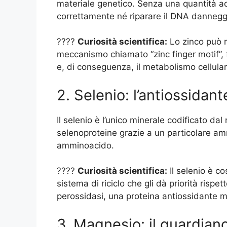
materiale genetico. Senza una quantità ad
correttamente né riparare il DNA dannegg
????
Curiosità scientifica:
Lo zinco può m
meccanismo chiamato “zinc finger motif”, 
e, di conseguenza, il metabolismo cellular
2. Selenio: l’antiossidant
Il selenio è l’unico minerale codificato da
selenoproteine grazie a un particolare amm
amminoacido.
????
Curiosità scientifica:
Il selenio è co
sistema di riciclo che gli dà priorità rispet
perossidasi, una proteina antiossidante mo
3. Magnesio: il guardiano