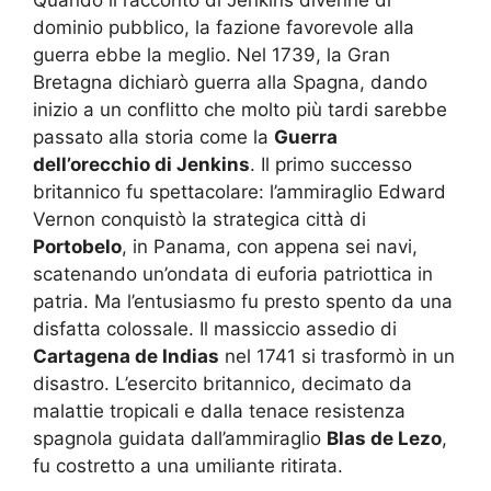
Quando il racconto di Jenkins divenne di
dominio pubblico, la fazione favorevole alla
guerra ebbe la meglio. Nel 1739, la Gran
Bretagna dichiarò guerra alla Spagna, dando
inizio a un conflitto che molto più tardi sarebbe
passato alla storia come la
Guerra
dell’orecchio di Jenkins
. Il primo successo
britannico fu spettacolare: l’ammiraglio Edward
Vernon conquistò la strategica città di
Portobelo
, in Panama, con appena sei navi,
scatenando un’ondata di euforia patriottica in
patria. Ma l’entusiasmo fu presto spento da una
disfatta colossale. Il massiccio assedio di
Cartagena de Indias
nel 1741 si trasformò in un
disastro. L’esercito britannico, decimato da
malattie tropicali e dalla tenace resistenza
spagnola guidata dall’ammiraglio
Blas de Lezo
,
fu costretto a una umiliante ritirata.