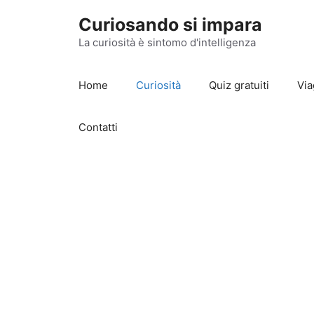
Vai
Curiosando si impara
al
contenuto
La curiosità è sintomo d'intelligenza
Home
Curiosità
Quiz gratuiti
Via
Contatti