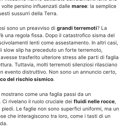
volte persino influenzati dalle
maree
: la semplice
esti sussurri della Terra.
iosi sono un preavviso di
grandi terremoti
? La
’è una regola fissa. Dopo il catastrofico sisma del
scivolamenti lenti come assestamento. In altri casi,
i slow slip ha preceduto un forte terremoto,
esse trasferito ulteriore stress alle parti di faglia
tura. Tuttavia, molti terremoti silenziosi rilasciano
n evento distruttivo. Non sono un annuncio certo,
o del rischio sismico
.
: ci mostrano come una faglia passi da un
i rivelano il ruolo cruciale dei
fluidi nelle rocce
,
ri piedi. Le faglie non sono superfici uniformi, ma un
e che interagiscono tra loro, come i tasti di un
nda.