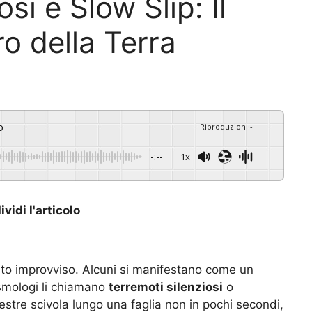
si e Slow Slip: Il
o della Terra
o
Riproduzioni
:
-
-:--
1x
vidi l'articolo
ato improvviso. Alcuni si manifestano come un
ismologi li chiamano
terremoti silenziosi
o
rrestre scivola lungo una faglia non in pochi secondi,