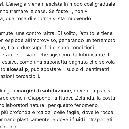
esi. L’energia viene rilasciata in modo così graduale
no tremare le case. Se foste lì, non vi
ità, qualcosa di enorme si sta muovendo.
e l’una contro l’altra. Di solito, l’attrito le tiene
on esplode all’improvviso, generando un terremoto
ce, tra le due superfici ci sono condizioni
mperature elevate, che agiscono da lubrificante. Lo
gressivo, come una saponetta bagnata che scivola
ato
slow slip
, può spostare il suolo di centimetri
azioni percepibili.
 lungo i
margini di subduzione
, dove una placca
 Aree come il Giappone, la Nuova Zelanda, la costa
no laboratori naturali per questo fenomeno. I
 più profonda e “calda” delle faglie, dove le rocce
ormano plasticamente, e dove i
fluidi
intrappolati
ologico.