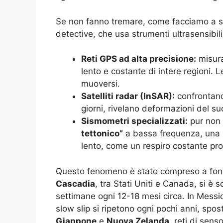
Se non fanno tremare, come facciamo a sco
detective, che usa strumenti ultrasensibili
Reti GPS ad alta precisione:
misura
lento e costante di intere regioni.
muoversi.
Satelliti radar (InSAR):
confrontand
giorni, rivelano deformazioni del su
Sismometri specializzati:
pur non 
tettonico”
a bassa frequenza, una s
lento, come un respiro costante prov
Questo fenomeno è stato compreso a fondo
Cascadia
, tra Stati Uniti e Canada, si è 
settimane ogni 12-18 mesi circa. In Messic
slow slip si ripetono ogni pochi anni, spos
Giappone
e
Nuova Zelanda
, reti di sens