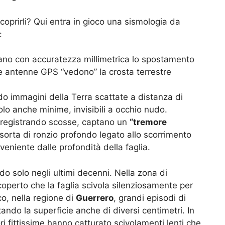
prirli? Qui entra in gioco una sismologia da
:
no con accuratezza millimetrica lo spostamento
 Le antenne GPS “vedono” la crosta terrestre
o immagini della Terra scattate a distanza di
olo anche minime, invisibili a occhio nudo.
registrando scosse, captano un
“tremore
orta di ronzio profondo legato allo scorrimento
eniente dalle profondità della faglia.
 solo negli ultimi decenni. Nella zona di
scoperto che la faglia scivola silenziosamente per
o, nella regione di
Guerrero
, grandi episodi di
tando la superficie anche di diversi centimetri. In
ori fittissime hanno catturato scivolamenti lenti che