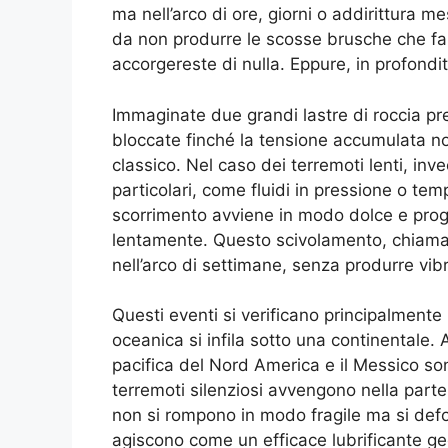
ma nell’arco di ore, giorni o addirittura m
da non produrre le scosse brusche che fan
accorgereste di nulla. Eppure, in profond
Immaginate due grandi lastre di roccia premut
bloccate finché la tensione accumulata n
classico. Nel caso dei terremoti lenti, inve
particolari, come fluidi in pressione o te
scorrimento avviene in modo dolce e pro
lentamente. Questo scivolamento, chiam
nell’arco di settimane, senza produrre vibr
Questi eventi si verificano principalmente
oceanica si infila sotto una continentale.
pacifica del Nord America e il Messico so
terremoti silenziosi avvengono nella parte
non si rompono in modo fragile ma si def
agiscono come un efficace lubrificante ge