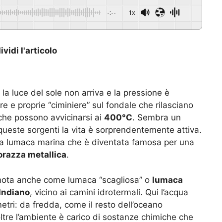
-:--
1x
vidi l'articolo
la luce del sole non arriva e la pressione è
ere e proprie “ciminiere” sul fondale che rilasciano
 che possono avvicinarsi ai
400°C
. Sembra un
queste sorgenti la vita è sorprendentemente attiva.
ccola lumaca marina che è diventata famosa per una
orazza metallica
.
 nota anche come lumaca “scagliosa” o
lumaca
Indiano
, vicino ai camini idrotermali. Qui l’acqua
tri: da fredda, come il resto dell’oceano
oltre l’ambiente è carico di sostanze chimiche che