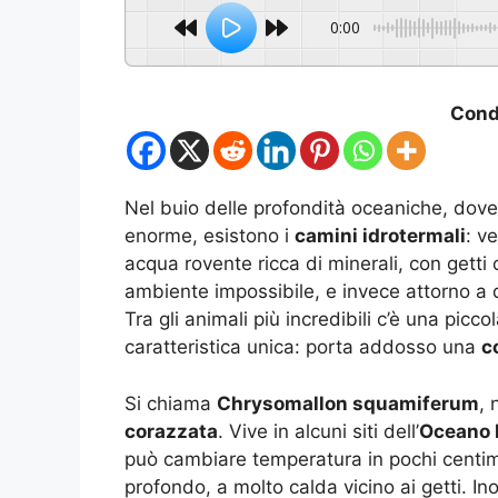
0:00
Condi
Nel buio delle profondità oceaniche, dove 
enorme, esistono i
camini idrotermali
: v
acqua rovente ricca di minerali, con getti
ambiente impossibile, e invece attorno a 
Tra gli animali più incredibili c’è una pi
caratteristica unica: porta addosso una
c
Si chiama
Chrysomallon squamiferum
,
corazzata
. Vive in alcuni siti dell’
Oceano 
può cambiare temperatura in pochi centime
profondo, a molto calda vicino ai getti. In