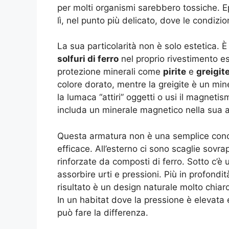
per molti organismi sarebbero tossiche. E
lì, nel punto più delicato, dove le condizio
La sua particolarità non è solo estetica. 
solfuri di ferro
nel proprio rivestimento es
protezione minerali come
pirite
e
greigit
colore dorato, mentre la greigite è un min
la lumaca “attiri” oggetti o usi il magnet
includa un minerale magnetico nella sua a
Questa armatura non è una semplice conchi
efficace. All’esterno ci sono scaglie sov
rinforzate da composti di ferro. Sotto c’è u
assorbire urti e pressioni. Più in profondità
risultato è un design naturale molto chiaro
In un habitat dove la pressione è elevata 
può fare la differenza.