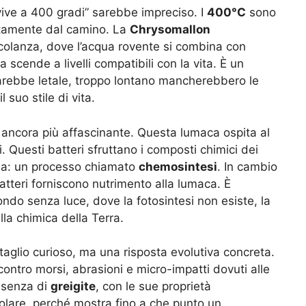
vive a 400 gradi” sarebbe impreciso. I
400°C
sono
ettamente dal camino. La
Chrysomallon
colanza, dove l’acqua rovente si combina con
 scende a livelli compatibili con la vita. È un
i sarebbe letale, troppo lontano mancherebbero le
suo stile di vita.
a, ancora più affascinante. Questa lumaca ospita al
i. Questi batteri sfruttano i composti chimici dei
gia: un processo chiamato
chemosintesi
. In cambio
batteri forniscono nutrimento alla lumaca. È
ndo senza luce, dove la fotosintesi non esiste, la
la chimica della Terra.
aglio curioso, ma una risposta evolutiva concreta.
ontro morsi, abrasioni e micro-impatti dovuti alle
resenza di
greigite
, con le sue proprietà
golare, perché mostra fino a che punto un