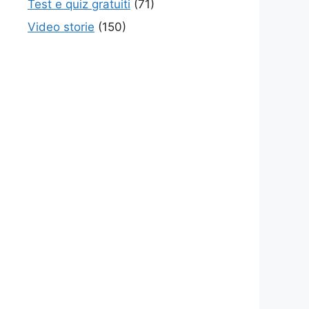
Test e quiz gratuiti
(71)
Video storie
(150)