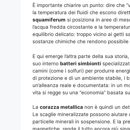
È importante chiarire un punto: dire che “
la temperatura dei fluidi che escono dir
squamiferum
si posiziona in aree di mes
l’acqua fredda circostante e la temperatura
equilibrio delicato: troppo vicino ai gett
sostanze chimiche che rendono possibile il 
E qui emerge l’altra parte della sua stori
suo interno
batteri simbionti
specializzat
camini (come i solfuri) per produrre ener
di protezione e di un ambiente stabile, i 
un’alleanza reale e documentata: in un mo
vita si regge su una “economia” basata sul
La
corazza metallica
non è quindi un dett
Le scaglie mineralizzate possono aiutare c
particelle minerali in sospensione. E la p
magnetiche, rende il tutto ancora più sin