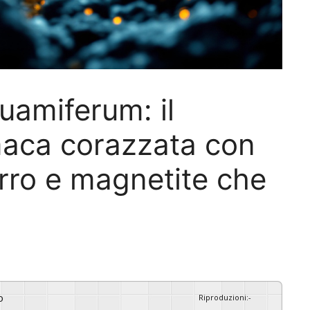
amiferum: il
maca corazzata con
erro e magnetite che
o
Riproduzioni
:
-