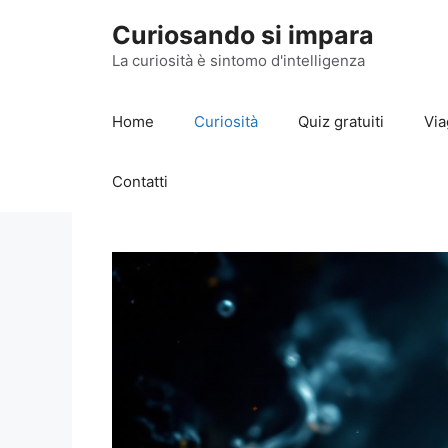
Vai
Curiosando si impara
al
contenuto
La curiosità è sintomo d'intelligenza
Home
Curiosità
Quiz gratuiti
Via
Contatti