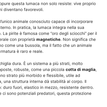
ppure questa lumaca non solo resiste: vive proprio
ni diventano favorevoli.
È l’unico animale conosciuto capace di incorporare
terno. In pratica, la lumaca integra nella sua
e
. La pirite è famosa come “oro degli sciocchi” per il
erale con proprietà
magnetiche
. Non significa che
ismo come una bussola, ma il fatto che un animale
rmatura è raro e reale.
glia dura. È un sistema a più strati, molto
rapposte, robuste, come una piccola
cotta di maglia
,
no strato più morbido e flessibile, utile ad
, una struttura interna dà stabilità al corpo. Il
: duro fuori, elastico in mezzo, resistente dentro.
e ci sono potenziali predatori, questa protezione