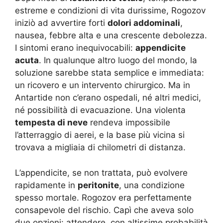
estreme e condizioni di vita durissime, Rogozov
iniziò ad avvertire forti
dolori addominali
,
nausea, febbre alta e una crescente debolezza.
I sintomi erano inequivocabili:
appendicite
acuta
. In qualunque altro luogo del mondo, la
soluzione sarebbe stata semplice e immediata:
un ricovero e un intervento chirurgico. Ma in
Antartide non c’erano ospedali, né altri medici,
né possibilità di evacuazione. Una violenta
tempesta di neve
rendeva impossibile
l’atterraggio di aerei, e la base più vicina si
trovava a migliaia di chilometri di distanza.
L’appendicite, se non trattata, può evolvere
rapidamente in
peritonite
, una condizione
spesso mortale. Rogozov era perfettamente
consapevole del rischio. Capì che aveva solo
due opzioni: attendere, con altissime probabilità