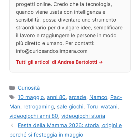
progetti online. Credo che la tecnologia,
quando viene usata con intelligenza e
sensibilità, possa diventare uno strumento
straordinario per divulgare idee, semplificare
il lavoro e raggiungere le persone in modo
più diretto e umano. Per contatti:
info@curiosandosiimpara.com
Tutti gli articoli di Andrea Bertolotti →
Categorie
Curiosità
Tag
10 maggio
,
anni 80
,
arcade
,
Namco
,
Pac-
Man
,
retrogaming
,
sale giochi
,
Toru Iwatani
,
videogiochi anni 80
,
videogiochi storia
Festa della Mamma 2026: storia, origini e
perché si festeggia in maggio