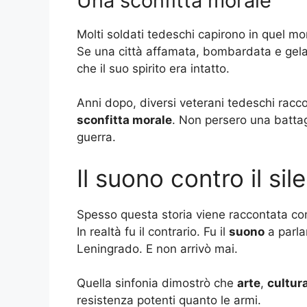
Una sconfitta morale
Molti soldati tedeschi capirono in quel 
Se una città affamata, bombardata e gela
che il suo spirito era intatto.
Anni dopo, diversi veterani tedeschi rac
sconfitta morale
. Non persero una battag
guerra.
Il suono contro il sil
Spesso questa storia viene raccontata come 
In realtà fu il contrario. Fu il
suono
a parlar
Leningrado. E non arrivò mai.
Quella sinfonia dimostrò che
arte
,
cultur
resistenza potenti quanto le armi.