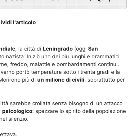
vidi l'articolo
ndiale
, la città di
Leningrado
(oggi
San
to nazista. Iniziò uno dei più lunghi e drammatici
me, freddo, malattie e bombardamenti continui.
nverno portò temperature sotto i trenta gradi e la
Morirono più di
un milione di civili
, soprattutto per
città sarebbe crollata senza bisogno di un attacco
a
psicologico
: spezzare lo spirito della popolazione
el silenzio.
ettava.