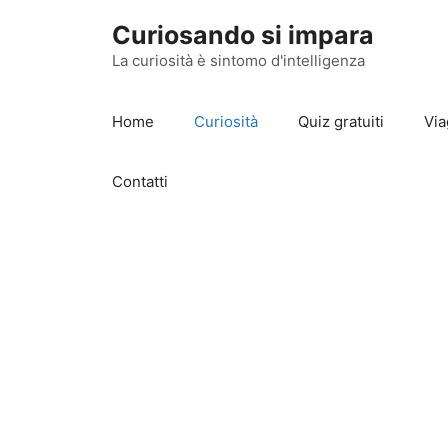
Vai
Curiosando si impara
al
contenuto
La curiosità è sintomo d'intelligenza
Home
Curiosità
Quiz gratuiti
Via
Contatti