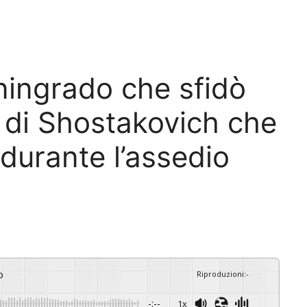
eningrado che sfidò
ia di Shostakovich che
durante l’assedio
o
Riproduzioni
:
-
-:--
1x