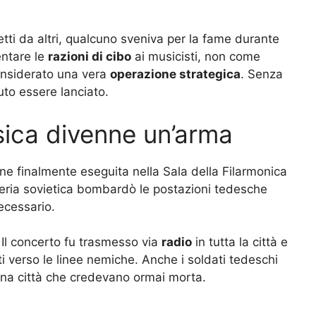
etti da altri, qualcuno sveniva per la fame durante
entare le
razioni di cibo
ai musicisti, non come
considerato una vera
operazione strategica
. Senza
uto essere lanciato.
usica divenne un’arma
e finalmente eseguita nella Sala della Filarmonica
lieria sovietica bombardò le postazioni tedesche
necessario.
 Il concerto fu trasmesso via
radio
in tutta la città e
i verso le linee nemiche. Anche i soldati tedeschi
una città che credevano ormai morta.