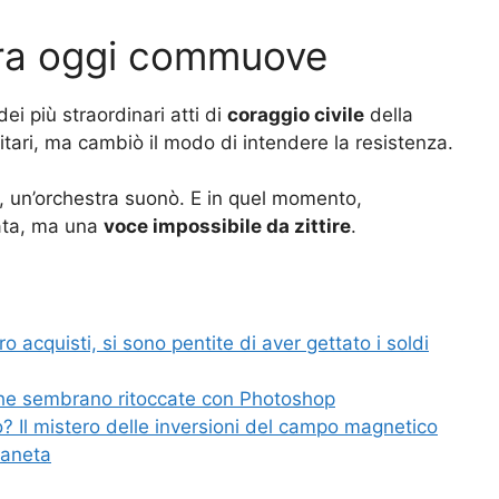
ora oggi commuove
i più straordinari atti di
coraggio civile
della
ari, ma cambiò il modo di intendere la resistenza.
e, un’orchestra suonò. E in quel momento,
iata, ma una
voce impossibile da zittire
.
o acquisti, si sono pentite di aver gettato i soldi
he sembrano ritoccate con Photoshop
no? Il mistero delle inversioni del campo magnetico
ianeta