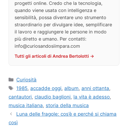
progetti online. Credo che la tecnologia,
quando viene usata con intelligenza e
sensibilità, possa diventare uno strumento
straordinario per divulgare idee, semplificare
il lavoro e raggiungere le persone in modo
più diretto e umano. Per contatti:
info@curiosandosiimpara.com
Tutti gli articoli di Andrea Bertolotti →
Categorie
Curiosità
Tag
1985
,
accadde oggi
,
album
,
anni ottanta
,
cantautori
,
claudio baglioni
,
la vita è adesso
,
musica italiana
,
storia della musica
Luna delle fragole: cos’è e perché si chiama
così