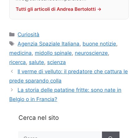
Tutti gli articoli di Andrea Bertolotti →
Categorie
Curiosità
Tag
Agenzia Spaziale Italiana
,
buone notizie
,
medicina
,
midollo spinale
,
neuroscienze
,
ricerca
,
salute
,
scienza
Il verme di velluto: il predatore che cattura le
prede sparando colla
La storia delle patatine fritte: sono nate in
Belgio o in Francia?
Cerca nel sito
Ricerca