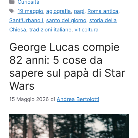
Categorie
Curiosità
Tag
19 maggio
,
agiografia
,
papi
,
Roma antica
,
Sant'Urbano I
,
santo del giorno
,
storia della
Chiesa
,
tradizioni italiane
,
viticoltura
George Lucas compie
82 anni: 5 cose da
sapere sul papà di Star
Wars
15 Maggio 2026
di
Andrea Bertolotti