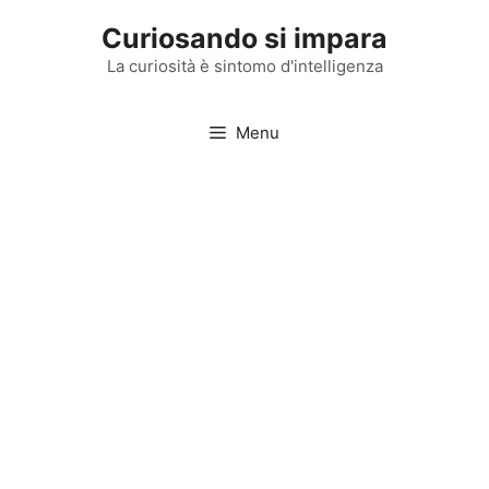
Vai
Curiosando si impara
al
contenuto
La curiosità è sintomo d'intelligenza
Menu