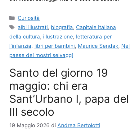
Categorie
Curiosità
Tag
albi illustrati
,
biografia
,
Capitale italiana
della cultura
,
illustrazione
,
letteratura per
l'infanzia
,
libri per bambini
,
Maurice Sendak
,
Nel
paese dei mostri selvaggi
Santo del giorno 19
maggio: chi era
Sant’Urbano I, papa del
III secolo
19 Maggio 2026
di
Andrea Bertolotti