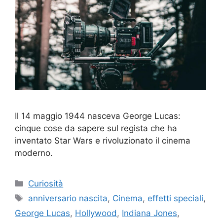
Il 14 maggio 1944 nasceva George Lucas:
cinque cose da sapere sul regista che ha
inventato Star Wars e rivoluzionato il cinema
moderno.
Categorie
Curiosità
Tag
anniversario nascita
,
Cinema
,
effetti speciali
,
George Lucas
,
Hollywood
,
Indiana Jones
,