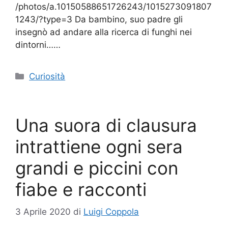
/photos/a.10150588651726243/1015273091807
1243/?type=3 Da bambino, suo padre gli
insegnò ad andare alla ricerca di funghi nei
dintorni……
Categorie
Curiosità
Una suora di clausura
intrattiene ogni sera
grandi e piccini con
fiabe e racconti
3 Aprile 2020
di
Luigi Coppola