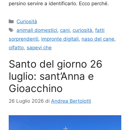
persino servire a identificarlo. Ecco perché.
Categorie
Curiosità
Tag
animali domestici
,
cani
,
curiosità
,
fatti
sorprendenti
,
impronte digitali
,
naso del cane
,
olfatto
,
sapevi che
Santo del giorno 26
luglio: sant’Anna e
Gioacchino
26 Luglio 2026
di
Andrea Bertolotti