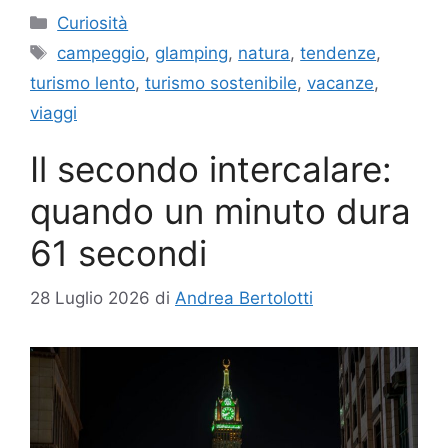
Categorie
Curiosità
Tag
campeggio
,
glamping
,
natura
,
tendenze
,
turismo lento
,
turismo sostenibile
,
vacanze
,
viaggi
Il secondo intercalare:
quando un minuto dura
61 secondi
28 Luglio 2026
di
Andrea Bertolotti