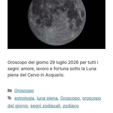
Oroscopo del giorno 29 luglio 2026 per tutti i
segni: amore, lavoro e fortuna sotto la Luna
piena del Cervo in Acquario.
Categorie
Oroscopo
Tag
astrologia
,
luna piena
,
Oroscopo
,
oroscopo
del giorno
,
segni zodiacali
,
zodiaco