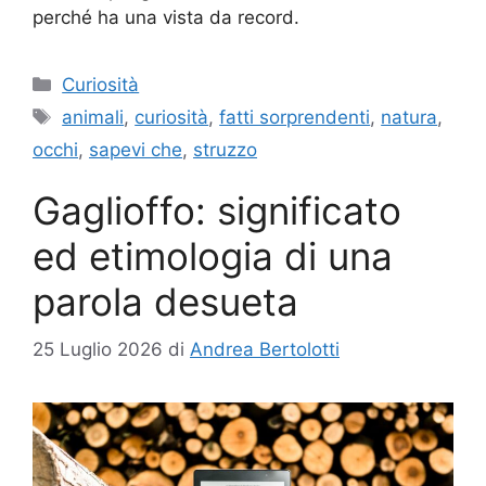
perché ha una vista da record.
Categorie
Curiosità
Tag
animali
,
curiosità
,
fatti sorprendenti
,
natura
,
occhi
,
sapevi che
,
struzzo
Gaglioffo: significato
ed etimologia di una
parola desueta
25 Luglio 2026
di
Andrea Bertolotti