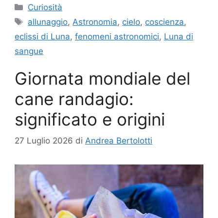
Categorie
Curiosità
Tag
allunaggio
,
Astronomia
,
cielo
,
coscienza
,
eclissi di Luna
,
fenomeni astronomici
,
Luna di
sangue
Giornata mondiale del
cane randagio:
significato e origini
27 Luglio 2026
di
Andrea Bertolotti