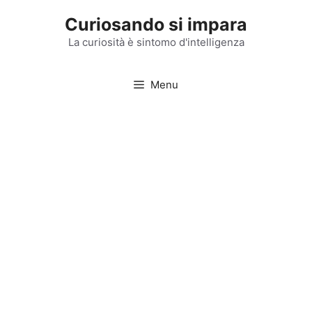
Vai
Curiosando si impara
al
contenuto
La curiosità è sintomo d'intelligenza
Menu