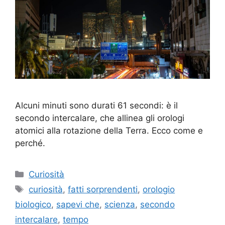
Alcuni minuti sono durati 61 secondi: è il
secondo intercalare, che allinea gli orologi
atomici alla rotazione della Terra. Ecco come e
perché.
Categorie
Curiosità
Tag
curiosità
,
fatti sorprendenti
,
orologio
biologico
,
sapevi che
,
scienza
,
secondo
intercalare
,
tempo