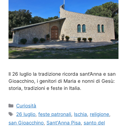
Il 26 luglio la tradizione ricorda sant’Anna e san
Gioacchino, i genitori di Maria e nonni di Gesù:
storia, tradizioni e feste in Italia.
Categorie
Curiosità
Tag
26 luglio
,
feste patronali
,
Ischia
,
religione
,
san Gioacchino
,
Sant'Anna Pisa
,
santo del