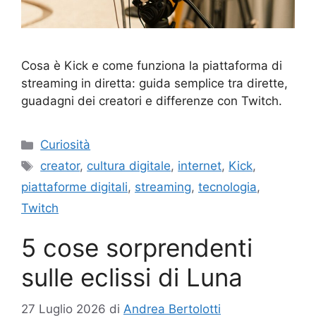
Cosa è Kick e come funziona la piattaforma di
streaming in diretta: guida semplice tra dirette,
guadagni dei creatori e differenze con Twitch.
Categorie
Curiosità
Tag
creator
,
cultura digitale
,
internet
,
Kick
,
piattaforme digitali
,
streaming
,
tecnologia
,
Twitch
5 cose sorprendenti
sulle eclissi di Luna
27 Luglio 2026
di
Andrea Bertolotti