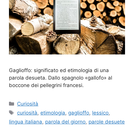
Gaglioffo: significato ed etimologia di una
parola desueta. Dallo spagnolo «gallofo» al
boccone dei pellegrini francesi.
Categorie
Curiosità
Tag
curiosità
,
etimologia
,
gaglioffo
,
lessico
,
lingua italiana
,
parola del giorno
,
parole desuete