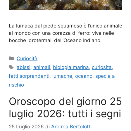
La lumaca dal piede squamoso è l’unico animale
al mondo con una corazza di ferro: vive nelle
bocche idrotermali dell’Oceano Indiano.
Categorie
Curiosità
Tag
abissi
,
animali
,
biologia marina
,
curiosità
,
fatti sorprendenti
,
lumache
,
oceano
,
specie a
rischio
Oroscopo del giorno 25
luglio 2026: tutti i segni
25 Luglio 2026
di
Andrea Bertolotti