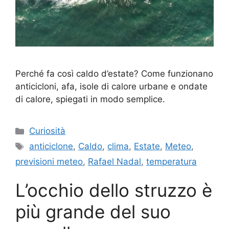
Perché fa così caldo d’estate? Come funzionano
anticicloni, afa, isole di calore urbane e ondate
di calore, spiegati in modo semplice.
Categorie
Curiosità
Tag
anticiclone
,
Caldo
,
clima
,
Estate
,
Meteo
,
previsioni meteo
,
Rafael Nadal
,
temperatura
L’occhio dello struzzo è
più grande del suo