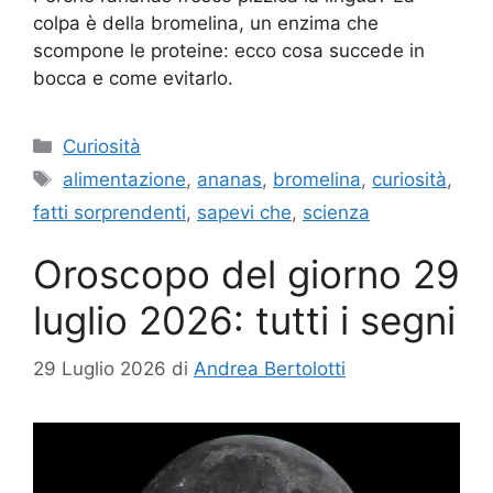
colpa è della bromelina, un enzima che
scompone le proteine: ecco cosa succede in
bocca e come evitarlo.
Categorie
Curiosità
Tag
alimentazione
,
ananas
,
bromelina
,
curiosità
,
fatti sorprendenti
,
sapevi che
,
scienza
Oroscopo del giorno 29
luglio 2026: tutti i segni
29 Luglio 2026
di
Andrea Bertolotti