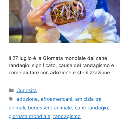
Il 27 luglio è la Giornata mondiale del cane
randagio: significato, cause del randagismo e
come aiutare con adozione e sterilizzazione.
Categorie
Curiosità
Tag
adozione
,
afroamericani
,
amicizia tra
animali
,
benessere animale
,
cane randagio
,
giornata mondiale
,
randagismo