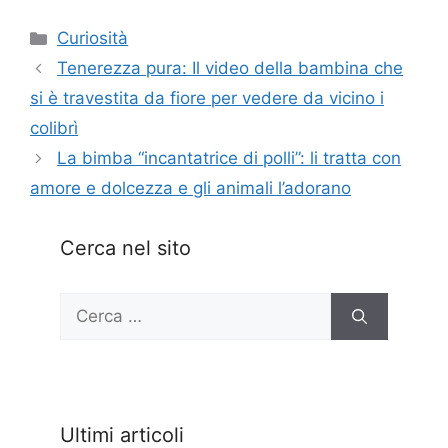
Categorie
Curiosità
Tenerezza pura: Il video della bambina che
si è travestita da fiore per vedere da vicino i
colibrì
La bimba “incantatrice di polli”: li tratta con
amore e dolcezza e gli animali l’adorano
Cerca nel sito
Ricerca
per:
Ultimi articoli